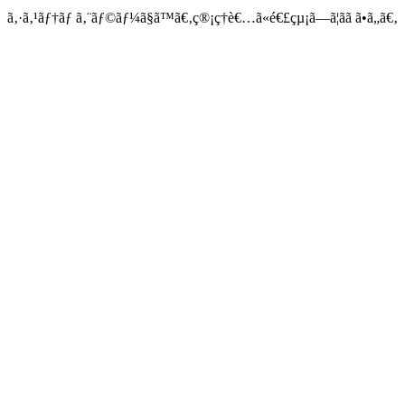
ã‚·ã‚¹ãƒ†ãƒ ã‚¨ãƒ©ãƒ¼ã§ã™ã€‚ç®¡ç†è€…ã«é€£çµ¡ã—ã¦ãã ã•ã„ã€‚