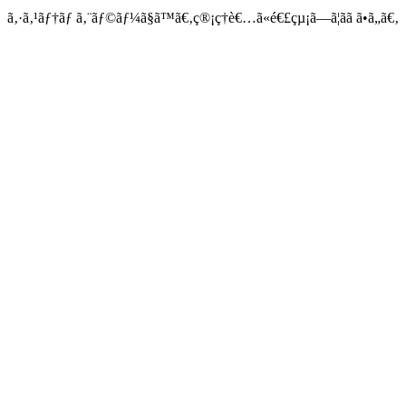
ã‚·ã‚¹ãƒ†ãƒ ã‚¨ãƒ©ãƒ¼ã§ã™ã€‚ç®¡ç†è€…ã«é€£çµ¡ã—ã¦ãã ã•ã„ã€‚