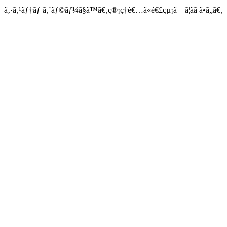
ã‚·ã‚¹ãƒ†ãƒ ã‚¨ãƒ©ãƒ¼ã§ã™ã€‚ç®¡ç†è€…ã«é€£çµ¡ã—ã¦ãã ã•ã„ã€‚