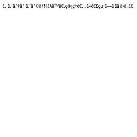
ã‚·ã‚¹ãƒ†ãƒ ã‚¨ãƒ©ãƒ¼ã§ã™ã€‚ç®¡ç†è€…ã«é€£çµ¡ã—ã¦ãã ã•ã„ã€‚