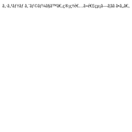
ã‚·ã‚¹ãƒ†ãƒ ã‚¨ãƒ©ãƒ¼ã§ã™ã€‚ç®¡ç†è€…ã«é€£çµ¡ã—ã¦ãã ã•ã„ã€‚