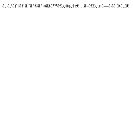
ã‚·ã‚¹ãƒ†ãƒ ã‚¨ãƒ©ãƒ¼ã§ã™ã€‚ç®¡ç†è€…ã«é€£çµ¡ã—ã¦ãã ã•ã„ã€‚