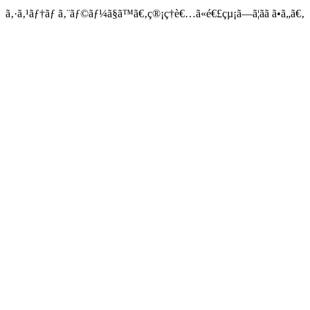
ã‚·ã‚¹ãƒ†ãƒ ã‚¨ãƒ©ãƒ¼ã§ã™ã€‚ç®¡ç†è€…ã«é€£çµ¡ã—ã¦ãã ã•ã„ã€‚