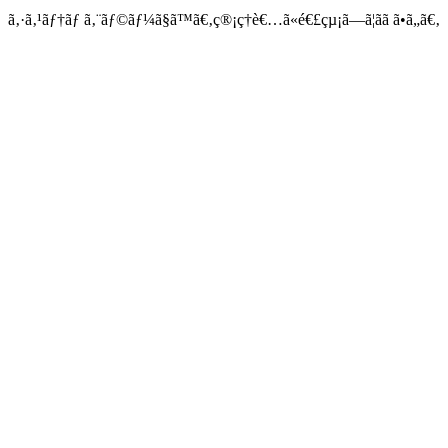
ã‚·ã‚¹ãƒ†ãƒ ã‚¨ãƒ©ãƒ¼ã§ã™ã€‚ç®¡ç†è€…ã«é€£çµ¡ã—ã¦ãã ã•ã„ã€‚