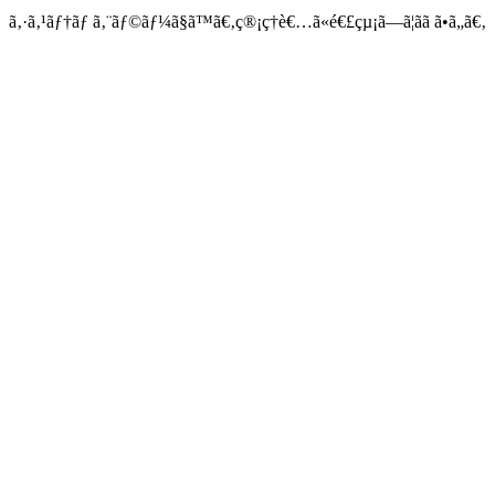
ã‚·ã‚¹ãƒ†ãƒ ã‚¨ãƒ©ãƒ¼ã§ã™ã€‚ç®¡ç†è€…ã«é€£çµ¡ã—ã¦ãã ã•ã„ã€‚