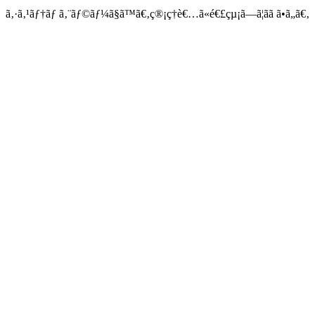
ã‚·ã‚¹ãƒ†ãƒ ã‚¨ãƒ©ãƒ¼ã§ã™ã€‚ç®¡ç†è€…ã«é€£çµ¡ã—ã¦ãã ã•ã„ã€‚