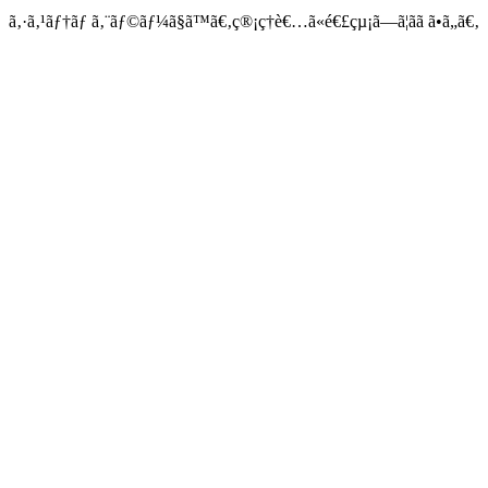
ã‚·ã‚¹ãƒ†ãƒ ã‚¨ãƒ©ãƒ¼ã§ã™ã€‚ç®¡ç†è€…ã«é€£çµ¡ã—ã¦ãã ã•ã„ã€‚