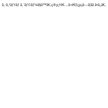
ã‚·ã‚¹ãƒ†ãƒ ã‚¨ãƒ©ãƒ¼ã§ã™ã€‚ç®¡ç†è€…ã«é€£çµ¡ã—ã¦ãã ã•ã„ã€‚