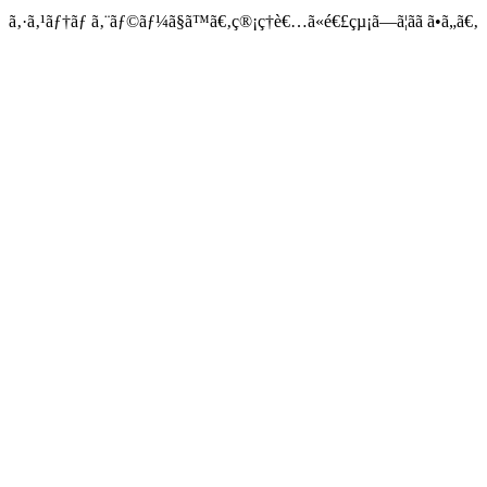
ã‚·ã‚¹ãƒ†ãƒ ã‚¨ãƒ©ãƒ¼ã§ã™ã€‚ç®¡ç†è€…ã«é€£çµ¡ã—ã¦ãã ã•ã„ã€‚