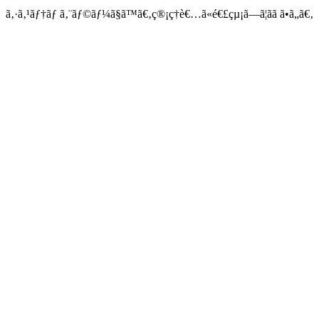
ã‚·ã‚¹ãƒ†ãƒ ã‚¨ãƒ©ãƒ¼ã§ã™ã€‚ç®¡ç†è€…ã«é€£çµ¡ã—ã¦ãã ã•ã„ã€‚