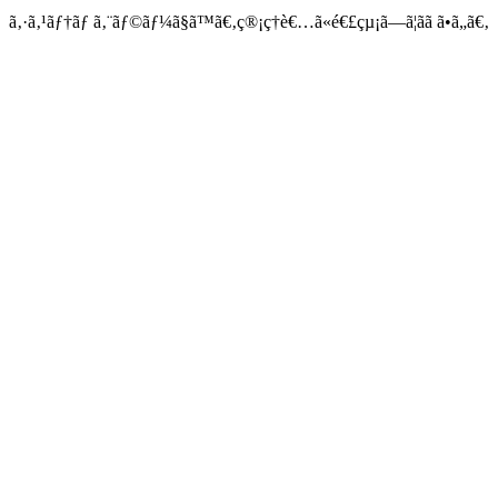
ã‚·ã‚¹ãƒ†ãƒ ã‚¨ãƒ©ãƒ¼ã§ã™ã€‚ç®¡ç†è€…ã«é€£çµ¡ã—ã¦ãã ã•ã„ã€‚