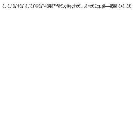
ã‚·ã‚¹ãƒ†ãƒ ã‚¨ãƒ©ãƒ¼ã§ã™ã€‚ç®¡ç†è€…ã«é€£çµ¡ã—ã¦ãã ã•ã„ã€‚