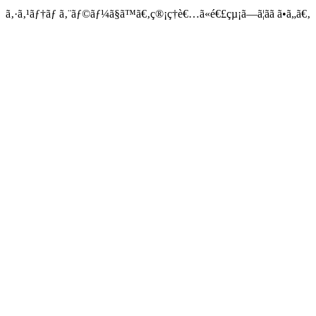
ã‚·ã‚¹ãƒ†ãƒ ã‚¨ãƒ©ãƒ¼ã§ã™ã€‚ç®¡ç†è€…ã«é€£çµ¡ã—ã¦ãã ã•ã„ã€‚