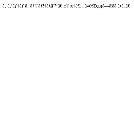
ã‚·ã‚¹ãƒ†ãƒ ã‚¨ãƒ©ãƒ¼ã§ã™ã€‚ç®¡ç†è€…ã«é€£çµ¡ã—ã¦ãã ã•ã„ã€‚