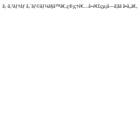
ã‚·ã‚¹ãƒ†ãƒ ã‚¨ãƒ©ãƒ¼ã§ã™ã€‚ç®¡ç†è€…ã«é€£çµ¡ã—ã¦ãã ã•ã„ã€‚