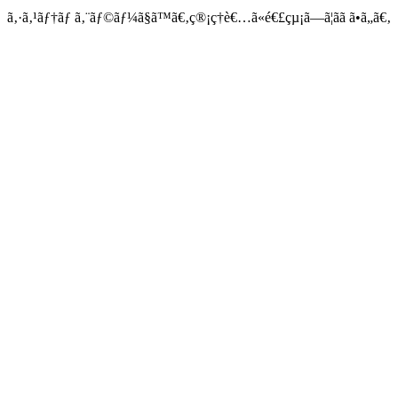
ã‚·ã‚¹ãƒ†ãƒ ã‚¨ãƒ©ãƒ¼ã§ã™ã€‚ç®¡ç†è€…ã«é€£çµ¡ã—ã¦ãã ã•ã„ã€‚