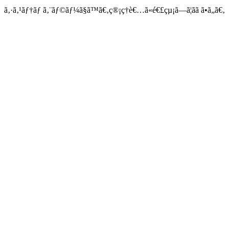
ã‚·ã‚¹ãƒ†ãƒ ã‚¨ãƒ©ãƒ¼ã§ã™ã€‚ç®¡ç†è€…ã«é€£çµ¡ã—ã¦ãã ã•ã„ã€‚