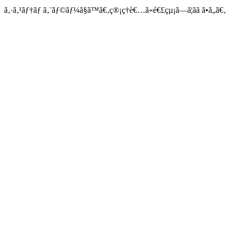
ã‚·ã‚¹ãƒ†ãƒ ã‚¨ãƒ©ãƒ¼ã§ã™ã€‚ç®¡ç†è€…ã«é€£çµ¡ã—ã¦ãã ã•ã„ã€‚