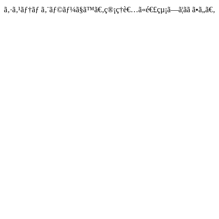
ã‚·ã‚¹ãƒ†ãƒ ã‚¨ãƒ©ãƒ¼ã§ã™ã€‚ç®¡ç†è€…ã«é€£çµ¡ã—ã¦ãã ã•ã„ã€‚