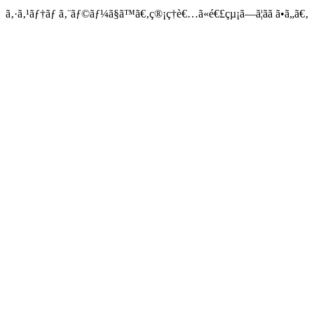
ã‚·ã‚¹ãƒ†ãƒ ã‚¨ãƒ©ãƒ¼ã§ã™ã€‚ç®¡ç†è€…ã«é€£çµ¡ã—ã¦ãã ã•ã„ã€‚