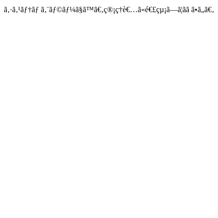
ã‚·ã‚¹ãƒ†ãƒ ã‚¨ãƒ©ãƒ¼ã§ã™ã€‚ç®¡ç†è€…ã«é€£çµ¡ã—ã¦ãã ã•ã„ã€‚