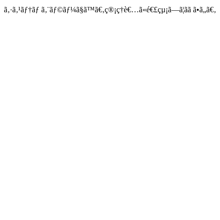
ã‚·ã‚¹ãƒ†ãƒ ã‚¨ãƒ©ãƒ¼ã§ã™ã€‚ç®¡ç†è€…ã«é€£çµ¡ã—ã¦ãã ã•ã„ã€‚