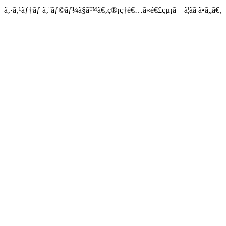
ã‚·ã‚¹ãƒ†ãƒ ã‚¨ãƒ©ãƒ¼ã§ã™ã€‚ç®¡ç†è€…ã«é€£çµ¡ã—ã¦ãã ã•ã„ã€‚