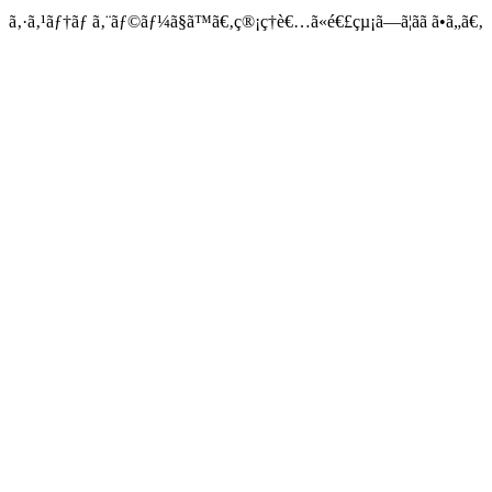
ã‚·ã‚¹ãƒ†ãƒ ã‚¨ãƒ©ãƒ¼ã§ã™ã€‚ç®¡ç†è€…ã«é€£çµ¡ã—ã¦ãã ã•ã„ã€‚