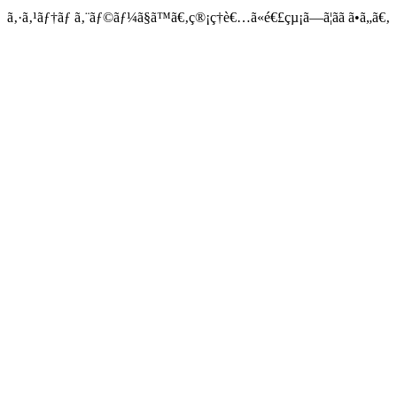
ã‚·ã‚¹ãƒ†ãƒ ã‚¨ãƒ©ãƒ¼ã§ã™ã€‚ç®¡ç†è€…ã«é€£çµ¡ã—ã¦ãã ã•ã„ã€‚