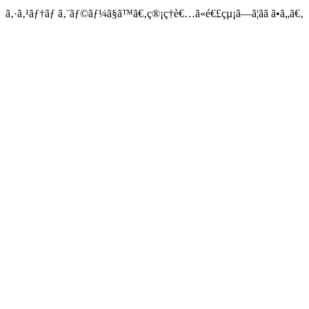
ã‚·ã‚¹ãƒ†ãƒ ã‚¨ãƒ©ãƒ¼ã§ã™ã€‚ç®¡ç†è€…ã«é€£çµ¡ã—ã¦ãã ã•ã„ã€‚