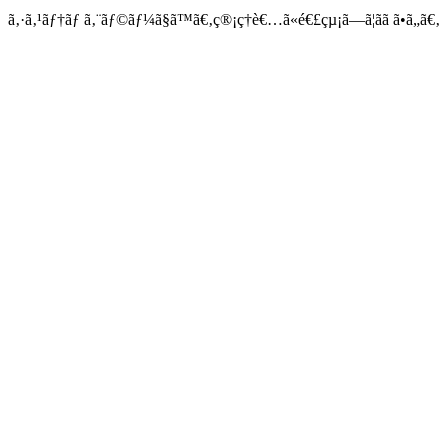
ã‚·ã‚¹ãƒ†ãƒ ã‚¨ãƒ©ãƒ¼ã§ã™ã€‚ç®¡ç†è€…ã«é€£çµ¡ã—ã¦ãã ã•ã„ã€‚