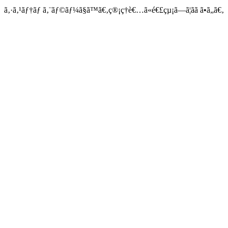
ã‚·ã‚¹ãƒ†ãƒ ã‚¨ãƒ©ãƒ¼ã§ã™ã€‚ç®¡ç†è€…ã«é€£çµ¡ã—ã¦ãã ã•ã„ã€‚