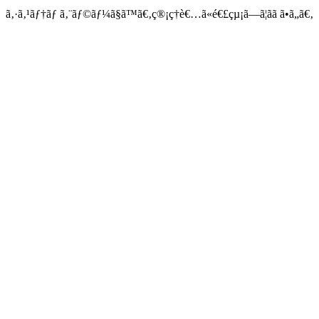
ã‚·ã‚¹ãƒ†ãƒ ã‚¨ãƒ©ãƒ¼ã§ã™ã€‚ç®¡ç†è€…ã«é€£çµ¡ã—ã¦ãã ã•ã„ã€‚