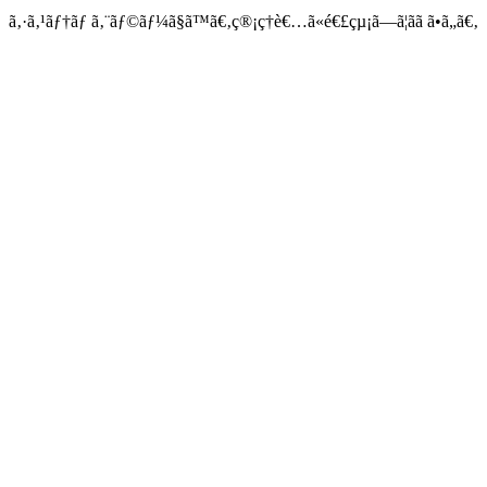
ã‚·ã‚¹ãƒ†ãƒ ã‚¨ãƒ©ãƒ¼ã§ã™ã€‚ç®¡ç†è€…ã«é€£çµ¡ã—ã¦ãã ã•ã„ã€‚