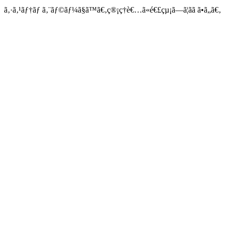
ã‚·ã‚¹ãƒ†ãƒ ã‚¨ãƒ©ãƒ¼ã§ã™ã€‚ç®¡ç†è€…ã«é€£çµ¡ã—ã¦ãã ã•ã„ã€‚