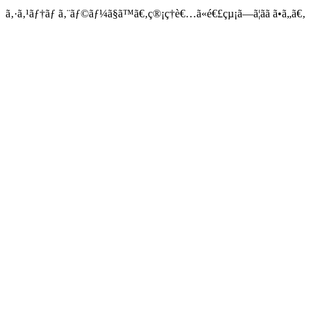
ã‚·ã‚¹ãƒ†ãƒ ã‚¨ãƒ©ãƒ¼ã§ã™ã€‚ç®¡ç†è€…ã«é€£çµ¡ã—ã¦ãã ã•ã„ã€‚