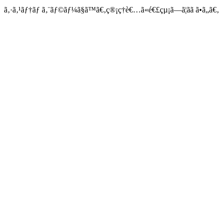
ã‚·ã‚¹ãƒ†ãƒ ã‚¨ãƒ©ãƒ¼ã§ã™ã€‚ç®¡ç†è€…ã«é€£çµ¡ã—ã¦ãã ã•ã„ã€‚