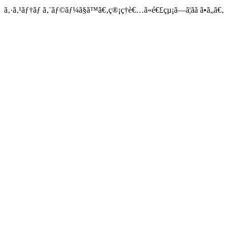
ã‚·ã‚¹ãƒ†ãƒ ã‚¨ãƒ©ãƒ¼ã§ã™ã€‚ç®¡ç†è€…ã«é€£çµ¡ã—ã¦ãã ã•ã„ã€‚