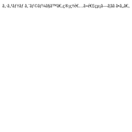
ã‚·ã‚¹ãƒ†ãƒ ã‚¨ãƒ©ãƒ¼ã§ã™ã€‚ç®¡ç†è€…ã«é€£çµ¡ã—ã¦ãã ã•ã„ã€‚