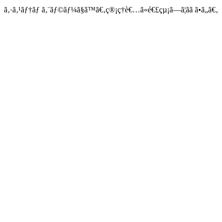
ã‚·ã‚¹ãƒ†ãƒ ã‚¨ãƒ©ãƒ¼ã§ã™ã€‚ç®¡ç†è€…ã«é€£çµ¡ã—ã¦ãã ã•ã„ã€‚