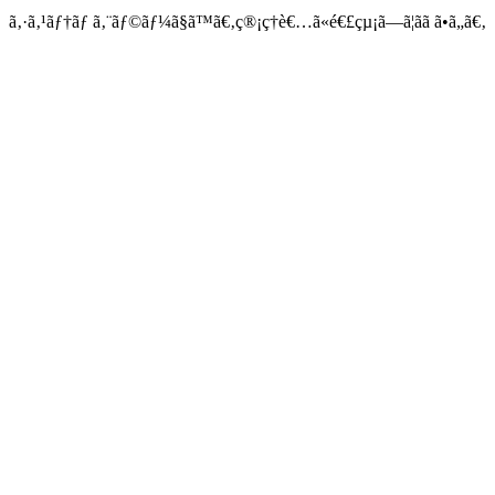
ã‚·ã‚¹ãƒ†ãƒ ã‚¨ãƒ©ãƒ¼ã§ã™ã€‚ç®¡ç†è€…ã«é€£çµ¡ã—ã¦ãã ã•ã„ã€‚