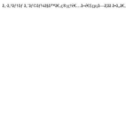
ã‚·ã‚¹ãƒ†ãƒ ã‚¨ãƒ©ãƒ¼ã§ã™ã€‚ç®¡ç†è€…ã«é€£çµ¡ã—ã¦ãã ã•ã„ã€‚