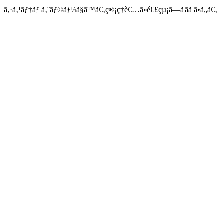
ã‚·ã‚¹ãƒ†ãƒ ã‚¨ãƒ©ãƒ¼ã§ã™ã€‚ç®¡ç†è€…ã«é€£çµ¡ã—ã¦ãã ã•ã„ã€‚