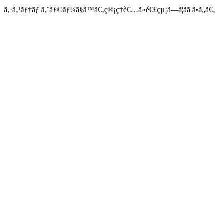
ã‚·ã‚¹ãƒ†ãƒ ã‚¨ãƒ©ãƒ¼ã§ã™ã€‚ç®¡ç†è€…ã«é€£çµ¡ã—ã¦ãã ã•ã„ã€‚