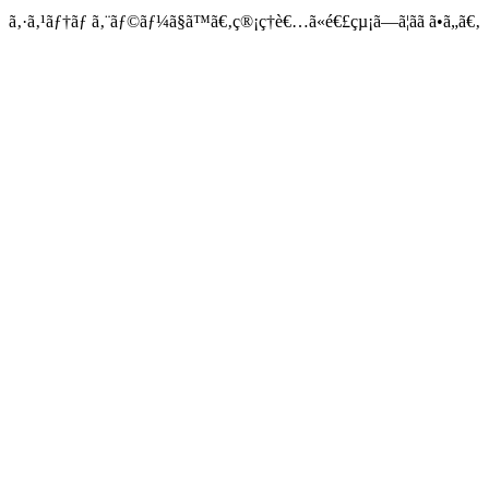
ã‚·ã‚¹ãƒ†ãƒ ã‚¨ãƒ©ãƒ¼ã§ã™ã€‚ç®¡ç†è€…ã«é€£çµ¡ã—ã¦ãã ã•ã„ã€‚