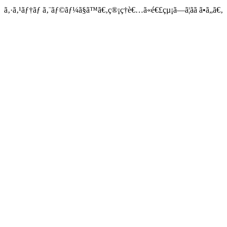
ã‚·ã‚¹ãƒ†ãƒ ã‚¨ãƒ©ãƒ¼ã§ã™ã€‚ç®¡ç†è€…ã«é€£çµ¡ã—ã¦ãã ã•ã„ã€‚