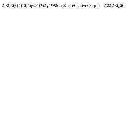
ã‚·ã‚¹ãƒ†ãƒ ã‚¨ãƒ©ãƒ¼ã§ã™ã€‚ç®¡ç†è€…ã«é€£çµ¡ã—ã¦ãã ã•ã„ã€‚