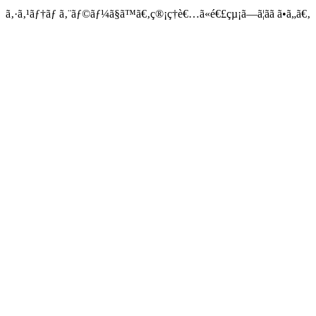
ã‚·ã‚¹ãƒ†ãƒ ã‚¨ãƒ©ãƒ¼ã§ã™ã€‚ç®¡ç†è€…ã«é€£çµ¡ã—ã¦ãã ã•ã„ã€‚