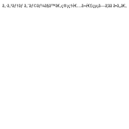
ã‚·ã‚¹ãƒ†ãƒ ã‚¨ãƒ©ãƒ¼ã§ã™ã€‚ç®¡ç†è€…ã«é€£çµ¡ã—ã¦ãã ã•ã„ã€‚