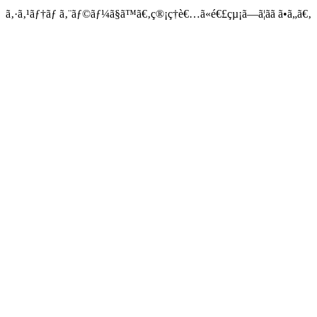
ã‚·ã‚¹ãƒ†ãƒ ã‚¨ãƒ©ãƒ¼ã§ã™ã€‚ç®¡ç†è€…ã«é€£çµ¡ã—ã¦ãã ã•ã„ã€‚